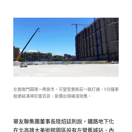
左營南門圓環一帶房市，可望受惠新莊一路打通，5分鐘車
程連結漢神巨蛋百貨，房價出現補漲效應。
華友聯集團董事長陸炤廷則說，鐵路地下化
在北高雄大美術館園區設有左營舊城站、內