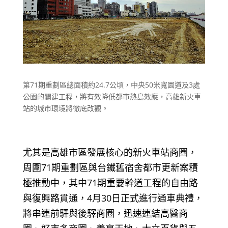
第71期重劃區總面積約24.7公頃，中央50米寬園道及3處
公園的闢建工程，將有效降低都市熱島效應，高雄新火車
站的城市環境將徹底改觀。
尤其是高雄市區發展核心的新火車站商圈，
周圍71期重劃區與台鐵舊宿舍都市更新案積
極推動中，其中71期重要幹道工程的自由路
與復興路貫通，4月30日正式進行通車典禮，
將串連前驛與後驛商圈，迅速連結高醫商