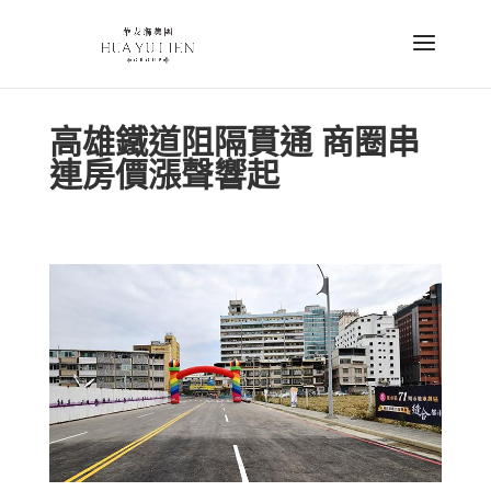
高雄鐵道阻隔貫通 商圈串
連房價漲聲響起