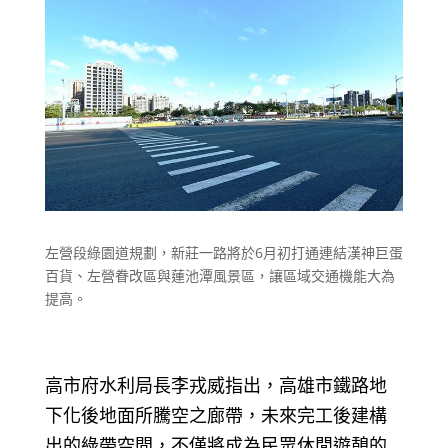
左營段綠園道規劃，新莊一路將於6月初打通連結漢神巨蛋
百貨、左營眷改區與蓮池潭風景區，讓區域交通機能大為
提高。
高市府水利局長李戎威指出，高雄市鐵路地
下化後地面所騰空之廊帶，未來完工後建構
出的綠帶空間，不僅將成為民眾休閒遊憩的