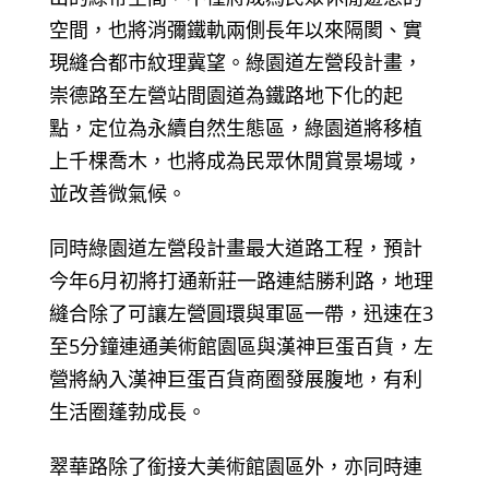
空間，也將消彌鐵軌兩側長年以來隔閡、實
現縫合都市紋理冀望。綠園道左營段計畫，
崇德路至左營站間園道為鐵路地下化的起
點，定位為永續自然生態區，綠園道將移植
上千棵喬木，也將成為民眾休閒賞景場域，
並改善微氣候。
同時綠園道左營段計畫最大道路工程，預計
今年6月初將打通新莊一路連結勝利路，地理
縫合除了可讓左營圓環與軍區一帶，迅速在3
至5分鐘連通美術館園區與漢神巨蛋百貨，左
營將納入漢神巨蛋百貨商圈發展腹地，有利
生活圈蓬勃成長。
翠華路除了銜接大美術館園區外，亦同時連