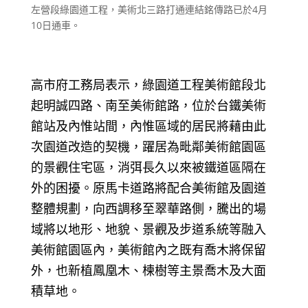
左營段綠園道工程，美術北三路打通連結銘傳路已於4月
10日通車。
高市府工務局表示，綠園道工程美術館段北
起明誠四路、南至美術館路，位於台鐵美術
館站及內惟站間，內惟區域的居民將藉由此
次園道改造的契機，躍居為毗鄰美術館園區
的景觀住宅區，消弭長久以來被鐵道區隔在
外的困擾。原馬卡道路將配合美術館及園道
整體規劃，向西調移至翠華路側，騰出的場
域將以地形、地貌、景觀及步道系統等融入
美術館園區內，美術館內之既有喬木將保留
外，也新植鳳凰木、楝樹等主景喬木及大面
積草地。