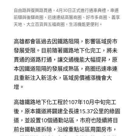
自由路與復興路貫通，4月30日正式進行通車典禮，串連
前驛與後驛商圈，迅速連結高醫商圈、好市多商圈、義享
天地、大立百貨與五福商圈，生活機能更便利。
高雄都會區過去因鐵路阻隔，影響區域房市
發展受限。目前隨著鐵路地下化完工，將未
貫通的道路打通，讓交通機能大幅提昇，原
本因鐵道阻隔的發展成熟區，商圈迅速串連
且重新注入新活水，區域房價補漲機會大
增。
高雄鐵路地下化工程於107年10月中旬完工
後，原本鐵道將闢建全長達15.37公里的綠園
道，並設置10個通勤站區，市府也陸續將目
前台鐵軌道拆除，沿線重點站區周圍房市，