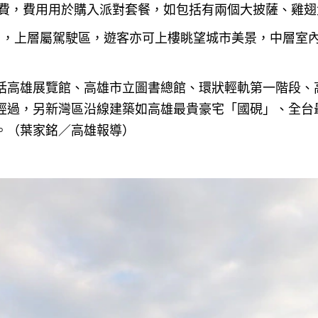
清潔費，費用用於購入派對套餐，如包括有兩個大披薩、雞
層，上層屬駕駛區，遊客亦可上樓眺望城市美景，中層室
括高雄展覽館、高雄市立圖書總館、環狀輕軌第一階段、
過，另新灣區沿線建築如高雄最貴豪宅「國硯」、全台最高
。（葉家銘／高雄報導）