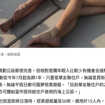
雄港。唐郡威攝
規劃公設都很完善，但相對首購年輕人比較少有機會去接
活動從今年7月起為期1年，只要是華友聯住戶，無論是買
，無論平假日都可圓夢搭乘遊艇，「目前華友聯住戶約20
也可購船當作提供給住戶使用的海上公設。」
也就是即將日落時，搭乘遊艇屬長56呎，適用於15人內，