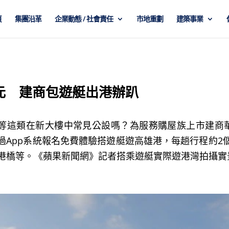
頁
集團沿革
企業動態 / 社會責任
市地重劃
建築事業
元 建商包遊艇出港辦趴
室等這類在新大樓中常見公設嗎？為服務購屋族上市建商
過App系統報名免費體驗搭遊艇遊高雄港，每趟行程約2
大港橋等。《蘋果新聞網》記者搭乘遊艇實際遊港灣拍攝