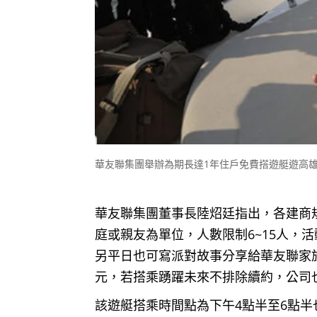
華友聯集團舉辦為期長達1年住戶免費搭遊艇遊高
華友聯集團董事長陸炤廷指出，各建商
庭或親友為單位，人數限制6~15人，
另平日也可寫派對故事分享給華友聯家族
元，若搭乘踴躍未來不排除續約，公司
該遊艇搭乘時間點為下午4點半至6點半