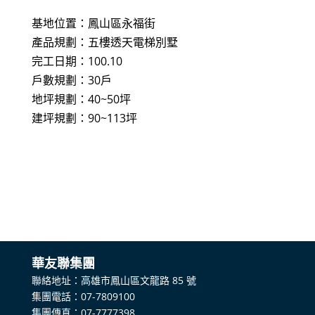
基地位置：鳳山區永福街
產品規劃：五樓透天電梯別墅
完工日期：100.10
戶數規劃：30戶
地坪規劃：40~50坪
建坪規劃：90~113坪
​華友聯集團
聯絡地址：高雄市鳳山區文龍路 85 號
集團電話：07-7809100
集團傳真：07-7777398