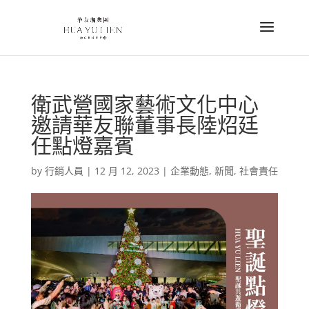
衛武營國家藝術文化中心
邀請華友聯董事長陸炤廷
任點燈嘉賓
by
行銷人員
|
12 月 12, 2023
|
企業動態
,
新聞
,
社會責任