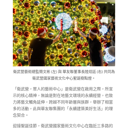
衛武營藝術總監簡文彬 (左) 與 華友聯董事長陸炤廷 (右) 共同為
衛武營國家藝術文化中心聖誕樹點燈。
「衛武營，眾人的藝術中心」是衛武營在啟用之際，所宣
示的核心精神，無論是對在地藝文環境的永續經營，也致
力將藝文觸角延伸，跨越不同年齡層與族群，舉辦了相當
多的活動，此與華友聯集團的「永續建築美好生活」的理
念契合。
迎接聖誕佳節，衛武營國家藝術文化中心在臨近三多路的