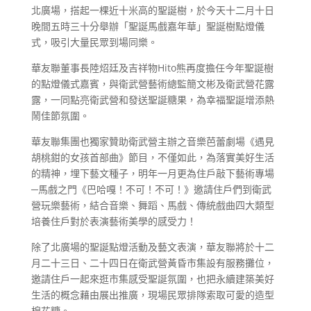
北廣場，搭起一棵近十米高的聖誕樹，於今天十二月十日
晚間五時三十分舉辦「聖誕馬戲嘉年華」聖誕樹點燈儀
式，吸引大量民眾到場同樂。
華友聯董事長陸炤廷及吉祥物Hito熊再度擔任今年聖誕樹
的點燈儀式嘉賓，與衛武營藝術總監簡文彬及衛武營花露
露，一同點亮衛武營和發送聖誕糖果，為幸福聖誕增添熱
鬧佳節氛圍。
華友聯集團也獨家贊助衛武營主辦之音樂芭蕾劇場《遇見
胡桃鉗的女孩首部曲》節目，不僅如此，為落實美好生活
的精神，埋下藝文種子，明年一月更為住戶敲下藝術專場
─馬戲之門《巴哈嘎！不可！不可！》邀請住戶們到衛武
營玩樂藝術，結合音樂、舞蹈、馬戲、傳統戲曲四大類型
培養住戶對於表演藝術美學的感受力！
除了北廣場的聖誕點燈活動及藝文表演，華友聯將於十二
月二十三日、二十四日在衛武營黃昏市集設有服務攤位，
邀請住戶一起來逛市集感受聖誕氛圍，也把永續建築美好
生活的概念藉由展出推廣，現場民眾排隊索取可愛的造型
棉花糖。