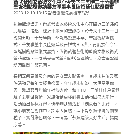
衛武營國家藝術文化中心今天下午五時三十分舉辦
聖誕樹點燈邀請華友聯董事長陸炤廷任點燈嘉賓
2023.12.10 18:15 記者盧繼先高雄市報導
迎接聖誕佳節，衛武營國家藝術文化中心在臨近三多路的
北廣場，搭起一棵近十米高的聖誕樹，於今天十二月十日
晚間五時三十分舉辦「聖誕馬戲嘉年華」聖誕樹點燈儀
式，華友聯董事長陸炤廷及吉祥物Hito熊，再度擔任今年
聖誕樹的點燈儀式嘉賓，與衛武營藝術總監簡文彬及衛武
營花露露，一同點亮衛武營和發送聖誕糖果，為幸福聖誕
增添熱鬧佳節氛圍。
長期深耕高雄及台南的建商華友聯集團，其歲末補漆及家
族活動是每年度經典盛事，今年歲末補漆「大明星到你
家」邀請郭彥均擔任補漆大使，和HITO一同前往住戶家體
驗華友聯溫馨情，家族活動更移到壽山動物園盛大舉行，
活動抽出多樣好禮，也舉辦延續活動「創意著色比賽」，
讓小朋友在創作中，探索大自然，埋下對永續環境的關懷
種子，實踐綠色環保，一同為「永續建築美好生活」揭開
序幕。