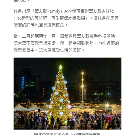
住戶出示「華友聯Family」APP還可獲得華友聯吉祥物
Hito造型的可分解「再生環保木漿海綿」，讓住戶在居家
清潔的同時也兼具環保概念。
從十二月起到明年一月，衛武營與華友聯攜手各項活動，
讓大眾不僅歡樂過聖誕，還一起幸福到跨年，也在過節的
歡樂氣氛中，讓大眾感受生活的美好。
衛武營國家藝術文化中心聖誕黃昏市集